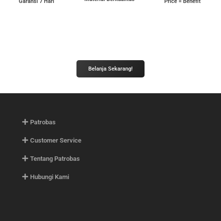
Garansi 7 Hari
Price = Benefit
Melangkah Lebih Jauh Bersama Patrobas
Belanja Sekarang!
Patrobas
Customer Service
Tentang Patrobas
Hubungi Kami