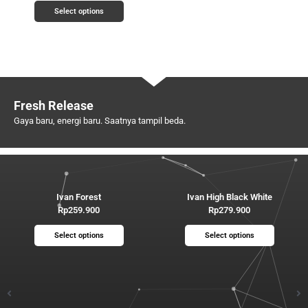
product
product
Select options
page
page
Fresh Release
Gaya baru, energi baru. Saatnya tampil beda.
This
This
product
product
Ivan Forest
Ivan High Black White
has
has
Rp
259.900
Rp
279.900
multiple
multiple
variants.
variants
Select options
Select options
The
The
options
options
may
may
be
be