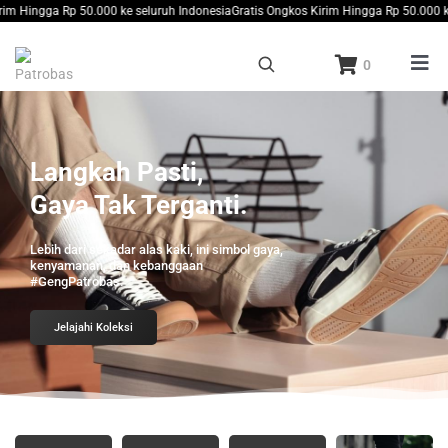
ingga Rp 50.000 ke seluruh Indonesia
Gratis Ongkos Kirim Hingga Rp 50.000 ke sel
0
Langkah Pasti,
Gaya Tak Terganti.
Lebih dari sekadar alas kaki, ini simbol gaya,
kenyamanan, dan kebanggaan
#GengPatrobas.
Jelajahi Koleksi