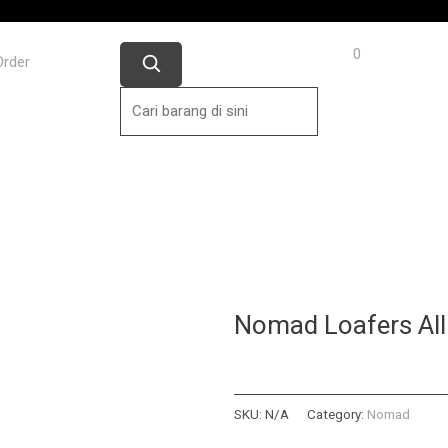
0
Order
Nomad Loafers All
SKU:
N/A
Category:
Nomad