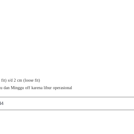
it) s/d 2 cm (loose fit)
u dan Minggu off karena libur operasional
44