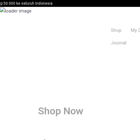
seluruh Indonesia
Shop
My 
Journal
Shop Now