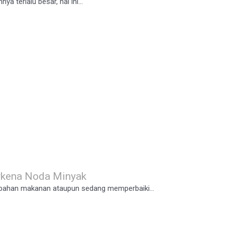
 terlalu besar, hal ini...
rkena Noda Minyak
pahan makanan ataupun sedang memperbaiki...