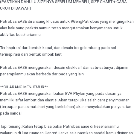
(PASTIKAN DAHULU SIZE NYA SEBELUM MEMBELI, SIZE CHART + CARA
UKUR DI BAWAH)
Patrobas EASE dirancang khusus untuk #GengPatrobas yang menginginkan
alas kaki yang praktis namun tetap mengutamakan kenyamanan untuk
aktivitas keseharianmu
Terinspirasi dari bentuk kapal, dan desain bergelombang pada sol
terinspirasi dari bentuk ombak laut
Patrobas EASE menggunakan desain eksklusif dan satu-satunya , dijamin
penampilanmu akan berbeda daripada yang lain
**DILARANG MENJEMUR**
Patrobas EASE menggunakan bahan EVA Phylon yang pada dasarnya
memiliki sifat lembut dan elastis .Akan tetapi, jika salah cara penyimpanan
(terpapar panas matahari yang berlebihan) akan menyebabkan penyusutan
pada sandal
Tapi tenang! Kalian tetap bisa pakai Patrobas Ease di keseharianmu
walaupun di luar ruangan Gengs! Hanya saja pastikan sandal kamu disimpan