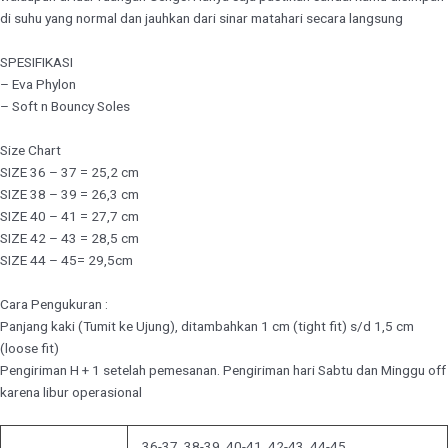
di suhu yang normal dan jauhkan dari sinar matahari secara langsung
SPESIFIKASI
– Eva Phylon
– Soft n Bouncy Soles
Size Chart
SIZE 36 – 37 = 25,2 cm
SIZE 38 – 39 = 26,3 cm
SIZE 40 – 41 = 27,7 cm
SIZE 42 – 43 = 28,5 cm
SIZE 44 – 45= 29,5cm
Cara Pengukuran :
Panjang kaki (Tumit ke Ujung), ditambahkan 1 cm (tight fit) s/d 1,5 cm
(loose fit)
Pengiriman H + 1 setelah pemesanan. Pengiriman hari Sabtu dan Minggu off
karena libur operasional
36-37, 38-39, 40-41, 42-43, 44-45