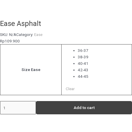
Ease Asphalt
SKU:
N/A
Category:
Ease
Rp
109.900
36-37
38-39
40-41
Size Ease
42-43
44-45
Clear
Add to cart