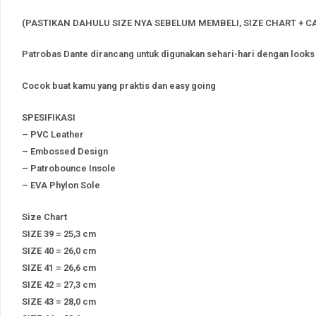
(PASTIKAN DAHULU SIZE NYA SEBELUM MEMBELI, SIZE CHART + C
Patrobas Dante dirancang untuk digunakan sehari-hari dengan looks
Cocok buat kamu yang praktis dan easy going
SPESIFIKASI
– PVC Leather
– Embossed Design
– Patrobounce Insole
– EVA Phylon Sole
Size Chart
SIZE 39 = 25,3 cm
SIZE 40 = 26,0 cm
SIZE 41 = 26,6 cm
SIZE 42 = 27,3 cm
SIZE 43 = 28,0 cm