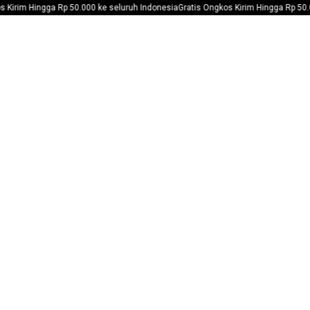
p 50.000 ke seluruh Indonesia
Gratis Ongkos Kirim Hingga Rp 50.000 ke seluruh 