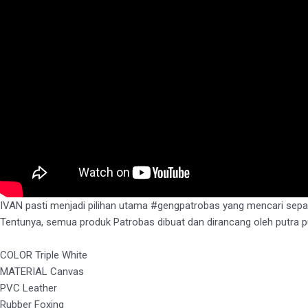
IVAN pasti menjadi pilihan utama #gengpatrobas yang mencari sepatu 
Tentunya, semua produk Patrobas dibuat dan dirancang oleh putra pu
COLOR Triple White
MATERIAL Canvas
PVC Leather
Rubber Foxing