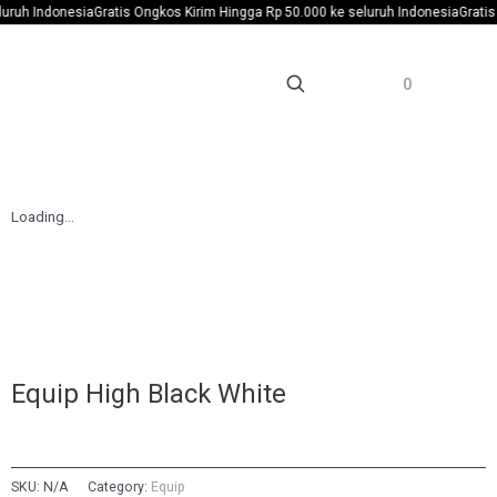
ruh Indonesia
Gratis Ongkos Kirim Hingga Rp 50.000 ke seluruh Indonesia
Gratis 
0
Loading...
Equip High Black White
SKU:
N/A
Category:
Equip