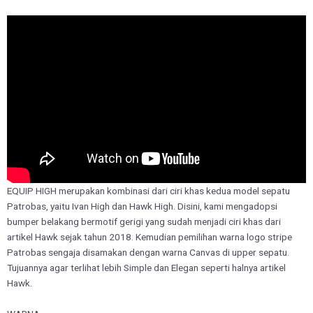
EQUIP HIGH merupakan kombinasi dari ciri khas kedua model sepatu
Patrobas, yaitu Ivan High dan Hawk High. Disini, kami mengadopsi
bumper belakang bermotif gerigi yang sudah menjadi ciri khas dari
artikel Hawk sejak tahun 2018. Kemudian pemilihan warna logo stripe
Patrobas sengaja disamakan dengan warna Canvas di upper sepatu.
Tujuannya agar terlihat lebih Simple dan Elegan seperti halnya artikel
Hawk.