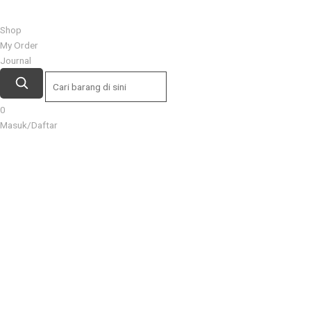
Shop
My Order
Journal
0
Masuk/Daftar