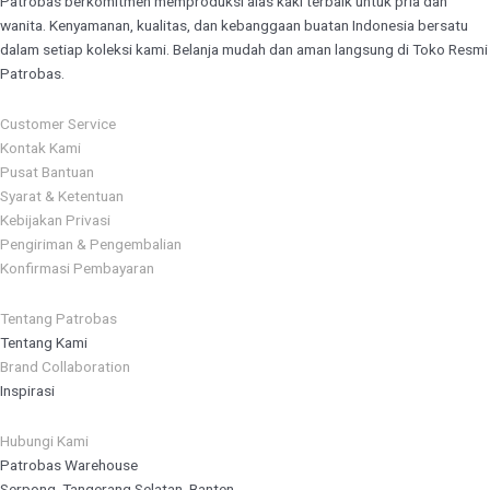
Patrobas berkomitmen memproduksi alas kaki terbaik untuk pria dan
wanita. Kenyamanan, kualitas, dan kebanggaan buatan Indonesia bersatu
dalam setiap koleksi kami. Belanja mudah dan aman langsung di Toko Resmi
Patrobas.
Customer Service
Kontak Kami
Pusat Bantuan
Syarat & Ketentuan
Kebijakan Privasi
Pengiriman & Pengembalian
Konfirmasi Pembayaran
Tentang Patrobas
Tentang Kami
Brand Collaboration
Inspirasi
Hubungi Kami
Patrobas Warehouse
Serpong, Tangerang Selatan, Banten.